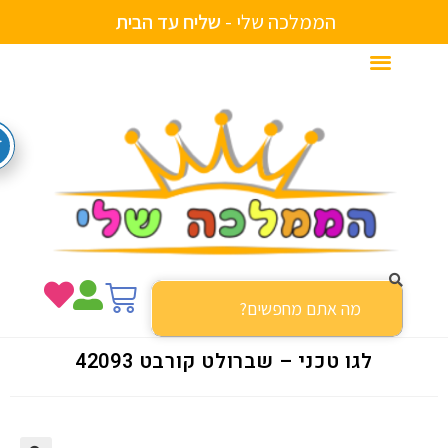
הממלכה שלי -
ש
ל
י
ח
ע
ד
ה
ב
י
ת
לגו טכני – שברולט קורבט 42093