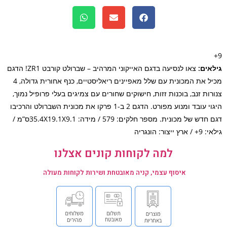
אים:
צאו לנסיעה בדגם האייקוני המרהיב – שברולט קורבט ZR1! הדגם
מכיל את המכונית עם שלל מאפיינים ריאליסטיים, כנף אחורית גדולה, 4
רות זנב, בוכנות זזות, חישוקים שחורים עם צמיגים בעלי פרופיל נמוך,
היגוי עובד ומנוע מפורט. הדגם 2 ב-1 פרקו את מכונית השברולט והרכיבו
דגם חדש של מכונית. מספר חלקים: 579 / מידה: 35.4X19.1X9.1ס”מ /
 ייצור: הונגריה
למה לקוחות קונים אצלנו
איסוף עצמי, קניה מאובטחת ושירות לקוחות מעולה