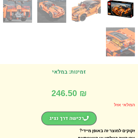
זמינות: במלאי
246.50
₪
אי אזל
רכישה דרך נציג
קים למוצר זה באופן מיידי?
 קשר בטלפון או בוואטסאפ