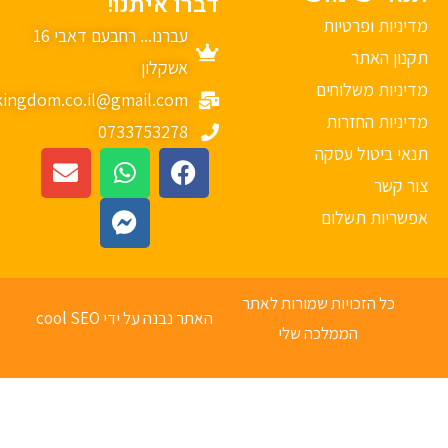
דברו איתנו!
יניות ופרטיות
עברנו... רחבעם דאבי 16
נון האתר
אשקלון
יניות משלוחים
mykingdom.co.il@gmail.com
יניות החזרות
0733753278
אי ביטול עסקה
ר קשר
פשריות תשלום
כל הזכויות שמורות לאתר
האתר נבנה על ידי cool SEO
הממלכה שלי