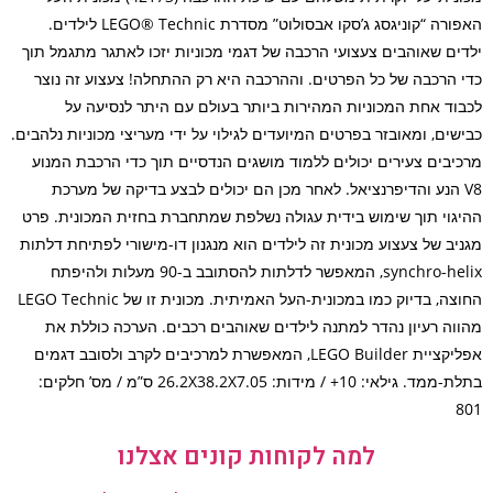
האפורה “קוניגסג ג’סקו אבסולוט” מסדרת LEGO® Technic לילדים.
ים שאוהבים צעצועי הרכבה של דגמי מכוניות יזכו לאתגר מתגמל תוך
 הרכבה של כל הפרטים. וההרכבה היא רק ההתחלה! צעצוע זה נוצר
וד אחת המכוניות המהירות ביותר בעולם עם היתר לנסיעה על
שים, ומאובזר בפרטים המיועדים לגילוי על ידי מעריצי מכוניות נלהבים.
יבים צעירים יכולים ללמוד מושגים הנדסיים תוך כדי הרכבת המנוע
V הנע והדיפרנציאל. לאחר מכן הם יכולים לבצע בדיקה של מערכת
גוי תוך שימוש בידית עגולה נשלפת שמתחברת בחזית המכונית. פרט
יב של צעצוע מכונית זה לילדים הוא מנגנון דו-מישורי לפתיחת דלתות
synchro-helix, המאפשר לדלתות להסתובב ב-90 מעלות ולהיפתח
החוצה, בדיוק כמו במכונית-העל האמיתית. מכונית זו של LEGO Technic
וה רעיון נהדר למתנה לילדים שאוהבים רכבים. הערכה כוללת את
אפליקציית LEGO Builder, המאפשרת למרכיבים לקרב ולסובב דגמים
בתלת-ממד. גילאי: 10+ / מידות: 26.2X38.2X7.05 ס”מ / מס’ חלקים:
למה לקוחות קונים אצלנו