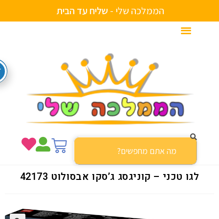
הממלכה שלי -
ש
ל
י
ח
ע
ד
ה
ב
י
ת
לגו טכני – קוניגסג ג’סקו אבסולוט 42173