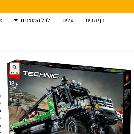
דף הבית
עלינו
לכל המוצרים
צ
עמוד הבית
>
לגו
>
לגו טכני / LEGO Technic
>
לגו טכני – מרצדס ז
ת
מ
א