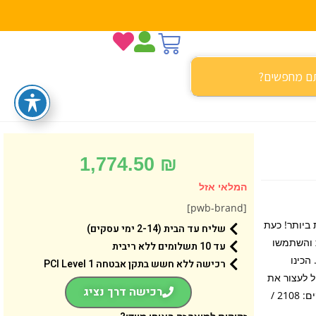
1,774.50
₪
המלאי אזל
[pwb-brand]
הקשות ביותר! כעת
שליח עד הבית (2-14 ימי עסקים)
 והשתמשו
עד 10 תשלומים ללא ריבית
. הכינו
רכישה ללא חשש בתקן אבטחה 1 PCI Level
ל לעצור את
רכישה דרך נציג
המשאית האדירה הזאת? גילאי: 12+ / מידות: 48X58.2X9.1 ס”מ / מספר חלקים: 2108 /