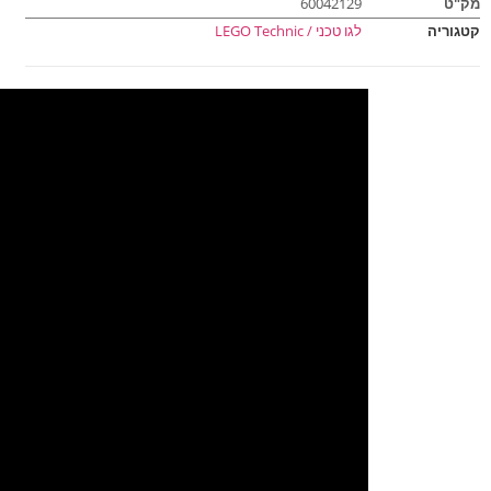
מק"ט
60042129
קטגוריה
לגו טכני / LEGO Technic