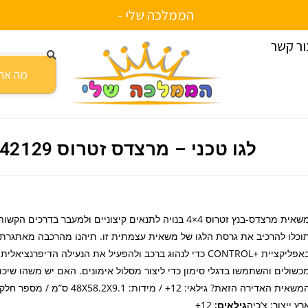
הממלכה שלי -
כ
ור קשר
טרוס 42129
לגו טכני – מרצדס זטרוס 42129
משאית מרצדס-בנץ זטרוס 4×4 בנויה לתנאים קיצוניים ולמעבר בדרכים 
וכלו להרכיב את גרסת הלגו של משאית עצמתית זו. תיהנו מהרכבה מאתגרת
באפליקציית +CONTROL כדי לנהוג ברכב ולהפעיל את הנעילה הדיפרנציאלית
כשולים והשתמשו בדגלי סימון כדי ליצור מסלול אימונים. האם יש משהו שיכו
רץ ייצור: צ’כיה
גילאים:
12+