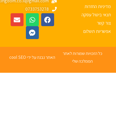
mykingdom.co.il@gmail.com
יניות החזרות
0733753278
אי ביטול עסקה
ר קשר
פשריות תשלום
כל הזכויות שמורות לאתר
האתר נבנה על ידי cool SEO
הממלכה שלי