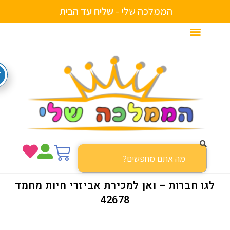
הממלכה שלי -
ש
ל
י
ח
ע
ד
ה
ב
י
ת
לגו חברות – ואן למכירת אביזרי חיות מחמד
42678