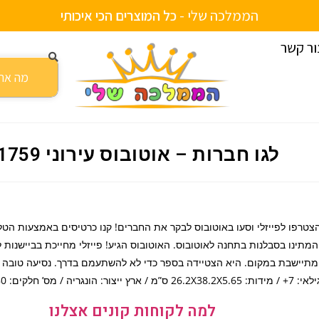
הממלכה שלי -
ש
ל
י
ח
ע
ד
ה
ב
י
ת
י
ם
ור קשר
בוס עירוני 41759
לגו חברות – אוטובוס עירוני 41759
צטרפו לפייזלי וסעו באוטובוס לבקר את החברים! קנו כרטיסים באמצעות הטל
המתינו בסבלנות בתחנה לאוטובוס. האוטובוס הגיע! פייזלי מחייכת בביישנות ל
מתיישבת במקום. היא הצטיידה בספר כדי לא להשתעמם בדרך. נסיעה טובה 
 7+ / מידות: 26.2X38.2X5.65 ס”מ / ארץ ייצור: הונגריה / מס’ חלקים: 480
למה לקוחות קונים אצלנו