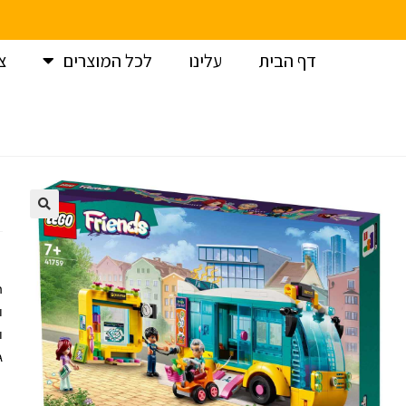
דף הבית
עלינו
לכל המוצרים
צ
עמוד הבית
>
לגו
>
לגו חברות / LEGO Friends
>
לגו חברות – אוטו
ה
ו
ו
גילאי: