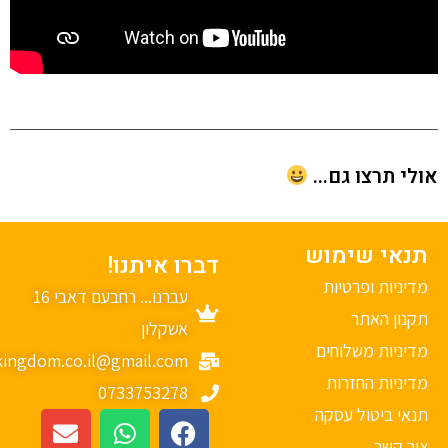
י תרצו גם...
נאי שימוש
דברו איתנו!
יניות ופרטיות
עברנו... רחבעם דאבי 16
נון האתר
אשקלון
יניות משלוחים
mykingdom.co.il@gmail.com
יניות החזרות
0733753278
אי ביטול עסקה
ר קשר