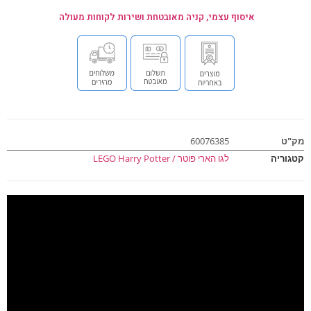
איסוף עצמי, קניה מאובטחת ושירות לקוחות מעולה
ט
60076385
וריה
לגו הארי פוטר / LEGO Harry Potter