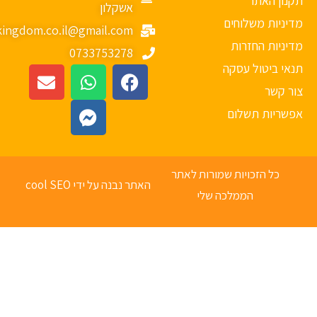
נון האתר
אשקלון
יניות משלוחים
mykingdom.co.il@gmail.com
יניות החזרות
0733753278
אי ביטול עסקה
ר קשר
פשריות תשלום
כל הזכויות שמורות לאתר
האתר נבנה על ידי cool SEO
הממלכה שלי