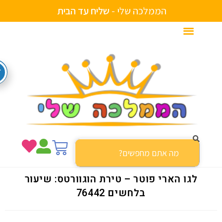
הממלכה שלי -
ה
ב
י
ת
ע
ד
מ
ב
צ
י
ח
ע
י
ל
ש
ם
ש
לגו הארי פוטר – טירת הוגוורטס‎: שיעור
בלחשים 76442