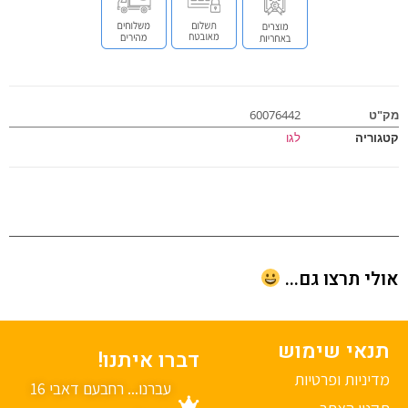
ט
60076442
וריה
לגו
י תרצו גם...
נאי שימוש
דברו איתנו!
יניות ופרטיות
עברנו... רחבעם דאבי 16