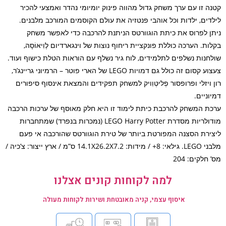
ה זו עם ערך משחק גדול מהווה פינוק יומיומי נהדר ואמצעי להכיר
דים, ילדות וכל אוהבי פנטזיה את עולם הקוסמים המורכב מלבנים.
ן לפרוס את כיתת הוגוורטס הניתנת להרכבה כדי לאפשר משחק
ות. הערכה כוללת פונקציית ריחוף נוצות של וינגארדיום לֶוִיאוֹסָה,
חנות נשלפים לתלמידים, לוח גיר נשלף עם הוראות הטלת כישוף ועוד.
צעצוע קסום זה כולל גם דמויות LEGO של הארי פוטר – הרמיוני גריינג’ר,
 ויזלי ופרופסור פְליטְוִויק למשחק תפקידים והמצאת אינסוף סיפורים
ניים.
ת המשחק להרכבת כיתת לימוד זו היא חלק מאוסף של ערכות הרכבה
מודולריות מסדרת LEGO Harry Potter (נמכרות בנפרד) שמתחברות
ירת הסצנה המפורטת ביותר של טירת הוגוורטס שהורכבה אי פעם
מלבני LEGO. גילאי: 8+ / מידות: 14.1X26.2X7.2 ס”מ / ארץ ייצור: צ’כיה /
חלקים: 204
למה לקוחות קונים אצלנו
איסוף עצמי, קניה מאובטחת ושירות לקוחות מעולה