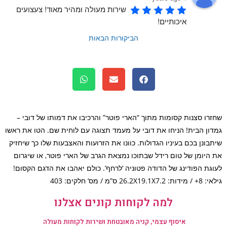
שירות מעולה ומהיר מאוד! צעצועים 
איכותיים!
הביקורות הבאות
שחזרו סצנות‎‎‎‎‎‎‎‎‎‎‎‎‎‎‎‎‎‎‏‏‏‏‏‎‏‏‎‏‏‎‏‏‏‏‎‎‎‎‎‎‎‎‏‏ קסומות מתוך “הארי פוטר” והרכיבו את דמותו של דובי –
גמדון הבית‎‎! הניחו את דובי על מעמד תצוגה עם לוחית שם. הטו את ראשו
בונן בכם בעיניו הגדולות. כוונו את הזרועות והאצבעות שלו כך שיחזיק
היומן של טום רידל שבתוכו נמצאת הגרב של הארי פוטר, או שיגרום
גת הפודינג של הדודה פטוניה ‘לרחף’. כולם יאהבו את הדגם הקסום!
26.2X1 ס”מ / מס’ חלקים: 403
למה לקוחות קונים אצלנו
איסוף עצמי, קניה מאובטחת ושירות לקוחות מעולה