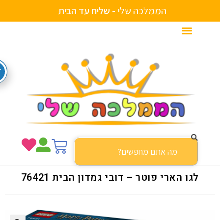
הממלכה שלי -
ש
ל
י
ח
ע
ד
ה
ב
י
ת
לגו הארי פוטר – דובי גמדון הבית 76421