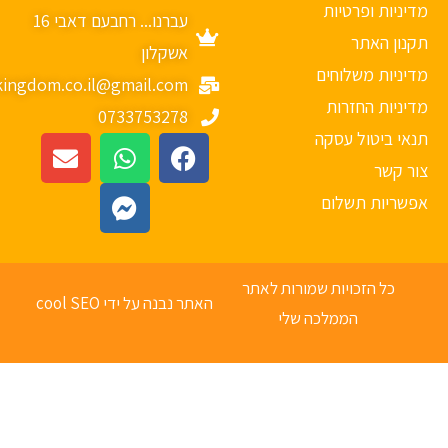
יניות ופרטיות
עברנו... רחבעם דאבי 16
נון האתר
אשקלון
יניות משלוחים
mykingdom.co.il@gmail.com
יניות החזרות
0733753278
אי ביטול עסקה
ר קשר
פשריות תשלום
כל הזכויות שמורות לאתר
האתר נבנה על ידי cool SEO
הממלכה שלי