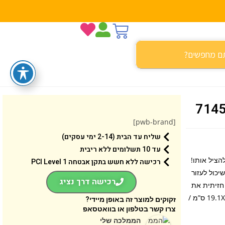
[pwb-brand]
שליח עד הבית (2-14 ימי עסקים)
עד 10 תשלומים ללא ריבית
הציל אותו!
רכישה ללא חשש בתקן אבטחה 1 PCI Level
יכול לעזור
רכישה דרך נציג
חזיתית את
המפלצת או תרמיל סילון כדי שיוכל לאתר אותה! גילאי: 7+ / מידות: 19.1X26.2X4.6 ס”מ /
זקוקים למוצר זה באופן מיידי?
צרו קשר בטלפון או בוואטסאפ
הממלכה שלי