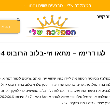
הממלכה שלי -
מ
ב
צ
ע
י
ם
ש
ו
ו
י
ם
נ
ח
ת
ו
ב
א
ת
ר
ור קשר
לגו דרימז – מתאו וזי-בלוב הרובוט 71454
פלצת מסויטת חטפה את ג’יידן בזמן שהוא ישן, ואתם צריכים לעזור למתיאו ל
מרבה המזל, מתיאו יצר בחלום את העוזר הקטן שלו זי-בלוב בתור רובוט גדול ש
הביס את היצור המרושע! בחרו אם לתת לזי-בלוב מפציצים כדי לתקוף איתם 
רץ ייצור: צ’כיה / מס’ חלקים: 237