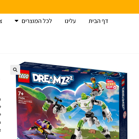
דף הבית
עלינו
לכל המוצרים
צ
עמוד הבית
>
לגו
>
לגו דרימז – מתאו וזי-בלוב הרובוט 71454
מ
ל
ל
א