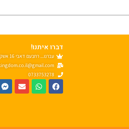
דברו איתנו!
עברנו... רחבעם דאבי 16 אשקלון
ingdom.co.il@gmail.com
0733753278