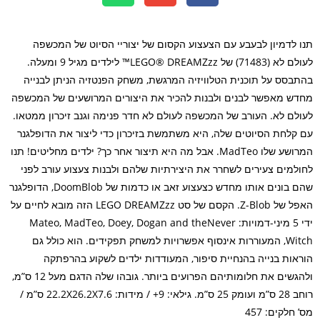
 לדמיון לבעבע עם הצעצוע הקסום של יצוריי הסיוט של המכשפה
לעולם לא (71483) של LEGO® DREAMZzz™ לילדים מגיל 9 ומעלה.
בסס על תוכנית הטלוויזיה המרגשת, משחק הפנטזיה הניתן לבנייה
ש מאפשר לבנים ולבנות להכיר את היצורים המרושעים של המכשפה
לם לא. העורב של המכשפה לעולם לא חדר פנימה וגנב זיכרון ממטאו.
קלחת הסיוטים שלה, היא משתמשת בזיכרון כדי ליצור את הדופלגנר
המרושע שלו MadTeo. אבל מה היא תיצור אחר כך? ילדים מחליטים! תנו
למים צעירים לשחרר את היצירתיות שלהם ולבנות צעצוע עורב לפני
שהם בונים אותו מחדש כצעצוע זאב או כדמות של DoomBlob, הדופלגנר
האפל של Z-Blob. הקסם של סט LEGO DREAMZzz הזה מובא לחיים על
ידי 5 מיני-דמויות: Mateo, MadTeo, Doey, Dogan and theNever
Witch, המעוררות אינסוף אפשרויות למשחק תפקידים. הוא כולל גם
אות בנייה בהנחיית סיפור, המעודדות ילדים לשקוע בהרפתקה
ולהגשים את חלומותיהם הפרועים ביותר. גובהו שלה הדגם מעל 12 ס”מ,
רוחב 28 ס”מ ועומק 25 ס”מ. גילאי: 9+ / מידות: 22.2X26.2X7.6 ס”מ /
חלקים: 457