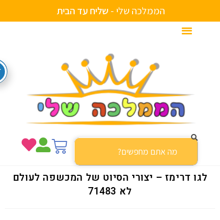
הממלכה שלי -
ש
ל
י
ח
ע
ד
ה
ב
י
ת
גו דרימז – יצורי הסיוט של המכשפה לעולם
לא 71483