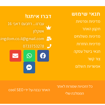
נאי שימוש
דברו איתנו!
יניות ופרטיות
עברנו... רחבעם דאבי 16
נון האתר
אשקלון
יניות משלוחים
mykingdom.co.il@gmail.com
יניות החזרות
0733753278
אי ביטול עסקה
ר קשר
פשריות תשלום
כל הזכויות שמורות לאתר
האתר נבנה על ידי cool SEO
הממלכה שלי