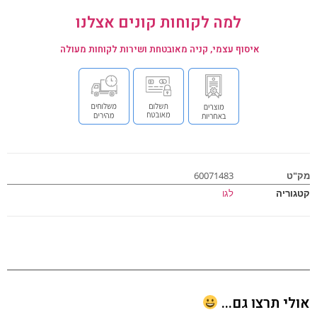
למה לקוחות קונים אצלנו
איסוף עצמי, קניה מאובטחת ושירות לקוחות מעולה
ט
60071483
וריה
לגו
י תרצו גם...