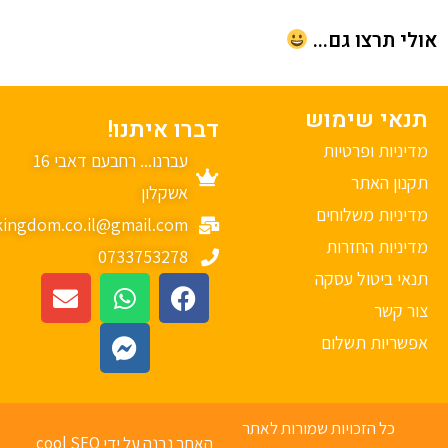
י תרצו גם...
נאי שימוש
דברו איתנו!
יניות ופרטיות
עברנו... רחבעם דאבי 16
נון האתר
אשקלון
יניות משלוחים
mykingdom.co.il@gmail.com
יניות החזרות
0733753278
אי ביטול עסקה
ר קשר
פשריות תשלום
כל הזכויות שמורות לאתר
האתר נבנה על ידי cool SEO