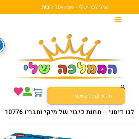
הממלכה שלי -
מ
ב
צ
ע
א
י
ם
ב
ת
ש
ו
ו
י
ם
ו
ת
נ
ח
ר
ו דיסני – תחנת כיבוי של מיקי וחבריו 10776