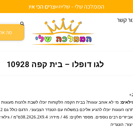
הממלכה שלי -
ש
ל
י
ח
ע
ד
ה
ב
י
ת
ור קשר
10928
לגו דופלו – בית קפה 10928
2
ילאים:
מי לא אוהב עוגות? בבית הקפה הלקוחות יוכלו לשבת ולהנות מעוגות 
תר
יצור: הונגריה