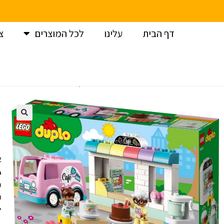
דף הבית
עלינו
לכל המוצרים
צ
עמוד הבית
>
לגו
>
לגו דופלו / LEGO Duplo
>
לגו דופלו – בית קפה 
+
ג
י