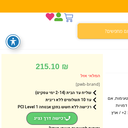
215.10
₪
המלאי אזל
[pwb-brand]
שליח עד הבית (2-14 ימי עסקים)
טעימות, אם
עד 10 תשלומים ללא ריבית
צו העוגות יוכלו להגיע אליכם במשלוח עם הטנדר הצבעוני. הדגם כולל גם 2 דמויות
רכישה ללא חשש בתקן אבטחה 1 PCI Level
ואביזרים רבים נוספים. מספר חלקים: 46 / מידה: 38.2X26.2X9.4ס”מ / גילאי: 2+ / ארץ
רכישה דרך נציג