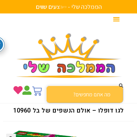
הממלכה שלי -
ר
ת
א
י
ם
נ
ח
ב
ת
לגו דופלו – אולם הנשפים של בל 10960