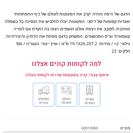
ם של היפה והחיה יקרב את הפעוטות לעולם של כיף התפתחותי
דות קסומות של דיסני. הפעוטות יוכלו להלביש את הנסיכה בֵּל בשמלה
הבת, לסובב את רצפת אולם הנשפים ויצפו בה רוקדת עם לומייר,
סוורת‘ וצ‘יפּ המכושפים. המשחק בדגם מפתח את הדמיון והיצירתיות.
גילאי: 2+ / מידות: 19.1X26.2X7.2 ס”מ / ארץ ייצור: הונגריה / מס’
ם: 23
למה לקוחות קונים אצלנו
איסוף עצמי, קניה מאובטחת ושירות לקוחות מעולה
ט
60010960