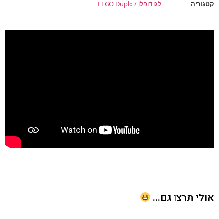
וריה
לגו דופלו / LEGO Duplo
י תרצו גם...