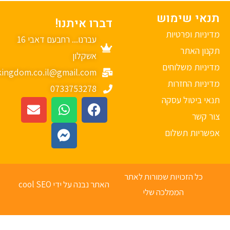
נאי שימוש
דברו איתנו!
יניות ופרטיות
עברנו... רחבעם דאבי 16
נון האתר
אשקלון
יניות משלוחים
mykingdom.co.il@gmail.com
יניות החזרות
0733753278
אי ביטול עסקה
ר קשר
פשריות תשלום
כל הזכויות שמורות לאתר
האתר נבנה על ידי cool SEO
הממלכה שלי