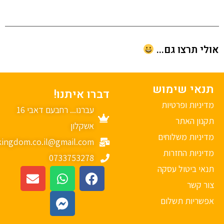
י תרצו גם...
נאי שימוש
דברו איתנו!
יניות ופרטיות
עברנו... רחבעם דאבי 16
נון האתר
אשקלון
יניות משלוחים
mykingdom.co.il@gmail.com
יניות החזרות
0733753278
אי ביטול עסקה
ר קשר
פשריות תשלום