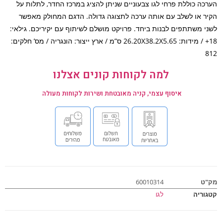
כה כוללת פרחי לגו צבעוניים שניתן להציג במרכז החדר, לתלות על
ר או לשלב עם אותה ערכה לתצוגה גדולה. הדגם המחולק מאפשר
י משתתפים לבנות ביחד. פרויקט מושלם לשיתוף עם יקיריכם. גילאי:
18+ / מידות: 26.20X38.2X5.65 ס”מ / ארץ ייצור: הונגריה / מס’ חלקים:
למה לקוחות קונים אצלנו
איסוף עצמי, קניה מאובטחת ושירות לקוחות מעולה
ט
60010314
וריה
לגו