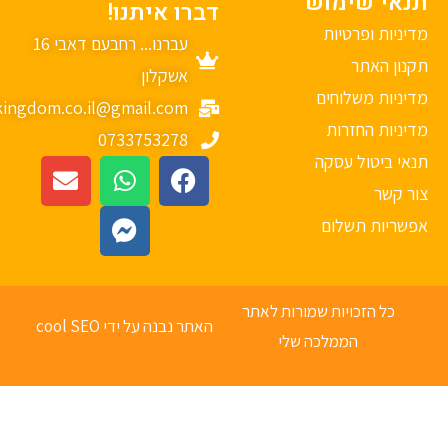
נאי שימוש
דברו איתנו!
יניות ופרטיות
עברנו... רחבעם דאבי 16
נון האתר
אשקלון
יניות משלוחים
mykingdom.co.il@gmail.com
יניות החזרות
0733753278
אי ביטול עסקה
ר קשר
פשריות תשלום
כל הזכויות שמורות לאתר
האתר נבנה על ידי cool SEO
הממלכה שלי