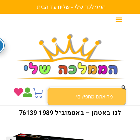
הממלכה שלי -
ש
ל
י
ח
ע
ד
ה
ב
י
ת
לגו באטמן – באטמוביל 1989 76139