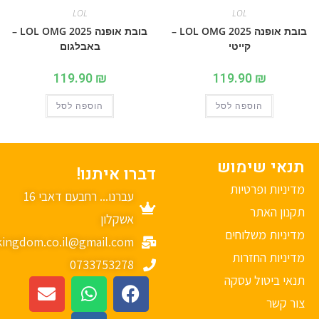
LOL
LOL
בובת אופנה 2025 LOL OMG –
בובת אופנה 2025 LOL OMG –
קייטי
באבלגום
119.90
₪
119.90
₪
הוספה לסל
הוספה לסל
נאי שימוש
דברו איתנו!
יניות ופרטיות
עברנו... רחבעם דאבי 16
נון האתר
אשקלון
יניות משלוחים
mykingdom.co.il@gmail.com
יניות החזרות
0733753278
אי ביטול עסקה
ר קשר