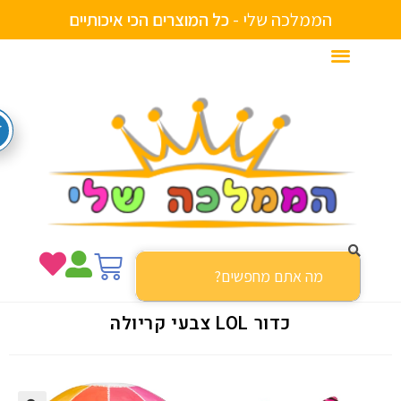
הממלכה שלי -
כ
ל
ה
מ
ו
צ
ר
י
ם
ה
כ
י
א
י
כ
ו
ת
י
י
ם
כדור LOL צבעי קריולה