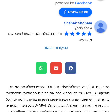
powered by
Facebook
review us on
Shahak Shoham
4 years ago
שירות מעולה ומהיר מאוד! צעצועים 
איכותיים!
הביקורות הבאות
הכירו את LOL צבעי קריולה! LOL Surprise שיתפו פעולה עם המותג
האייקוני CRAYOLA™ כדי להביא לכם את הבובות החמודות והצבעוניות
תר שהיו אי פעם! אומנות ויצירה פשוט נעשו הרבה יותר חמודים! לכל
בובה מראה מפורט התואם לצבע REAL Crayola™, כולל ביגוד ואביזרים
בנושא עפרון Crayola™. מצאו צבעים נוסטלגיים כמו Crayellow, Sky