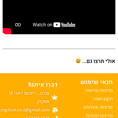
י תרצו גם...
נאי שימוש
דברו איתנו!
יניות ופרטיות
עברנו... רחבעם דאבי 16
נון האתר
אשקלון
יניות משלוחים
mykingdom.co.il@gmail.com
יניות החזרות