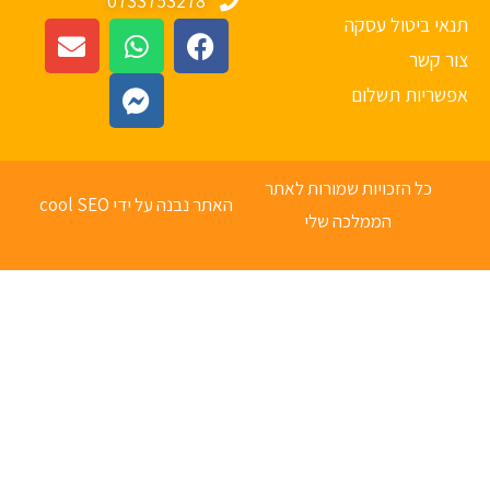
0733753278
אי ביטול עסקה
ר קשר
פשריות תשלום
כל הזכויות שמורות לאתר
האתר נבנה על ידי cool SEO
הממלכה שלי