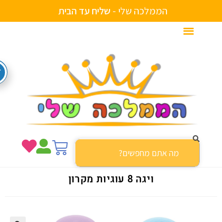
הממלכה שלי -
ש
ל
י
ח
ע
ד
ה
ב
י
ת
ויגה 8 עוגיות מקרון