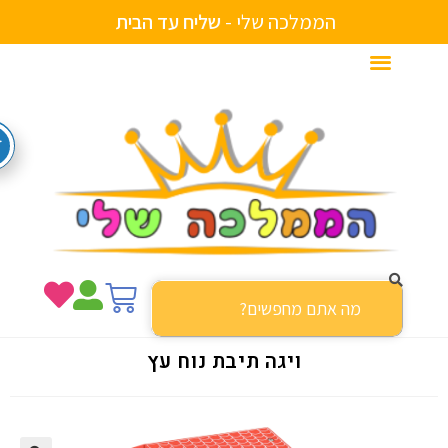
הממלכה שלי -
ש
ל
י
ח
ע
ד
ה
ב
י
ת
ויגה תיבת נוח עץ