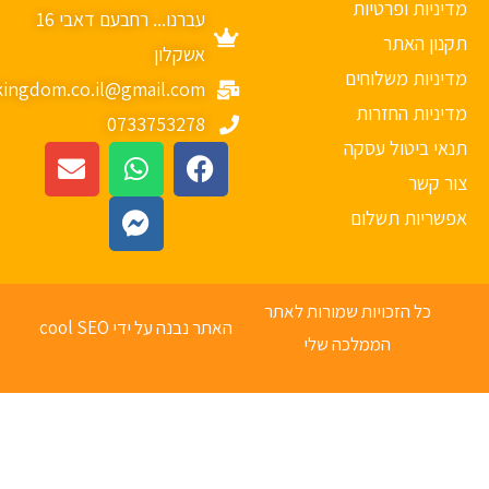
יניות ופרטיות
עברנו... רחבעם דאבי 16
נון האתר
אשקלון
יניות משלוחים
mykingdom.co.il@gmail.com
יניות החזרות
0733753278
אי ביטול עסקה
ר קשר
פשריות תשלום
כל הזכויות שמורות לאתר
האתר נבנה על ידי cool SEO
הממלכה שלי