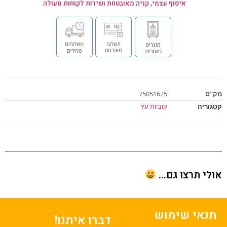
איסוף עצמי, קניה מאובטחת ושירות לקוחות מעולה
ט
75051625
וריה
קוביות עץ
י תרצו גם...
נאי שימוש
דברו איתנו!