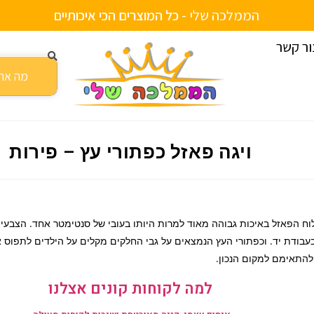
הממלכה שלי -
ו
ת
י
י
ם
ב
ה
י
כ
ד
ע
ש
ל
י
ח
ת
י
א
י
כ
ה
מ
ו
צ
ר
י
ור קשר
ות
ויגה פאזל כפתורי עץ – פירות
וח הפאזל באיכות גבוהה מאוד למרות היותו בעובי של סנטימטר אחד. הצבעים
עבודת יד. וכפתורי העץ הנמצאים על גבי החלקים מקלים על הילדים לתפוס 
להתאימם למקום הנכון.
למה לקוחות קונים אצלנו