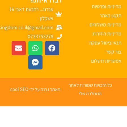
דברו איתנו!
יניות ופרטיות
עברנו... רחבעם דאבי 16
נון האתר
אשקלון
יניות משלוחים
mykingdom.co.il@gmail.com
יניות החזרות
0733753278
אי ביטול עסקה
ר קשר
פשריות תשלום
כל הזכויות שמורות לאתר
האתר נבנה על ידי cool SEO
הממלכה שלי