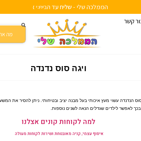
הממלכה שלי -
ש
ל
י
ח
ע
ד
ה
ב
י
ת
ו
ת
י
י
ם
ור קשר
ויגה סוס נדנדה
וס הנדנדה עשוי מעץ איכותי בעל מבנה יציב ובטיחותי. ניתן להסיר את המשע
בכך לאפשר לילדים שגדלים הנאה לשנים נוספות.
למה לקוחות קונים אצלנו
איסוף עצמי, קניה מאובטחת ושירות לקוחות מעולה