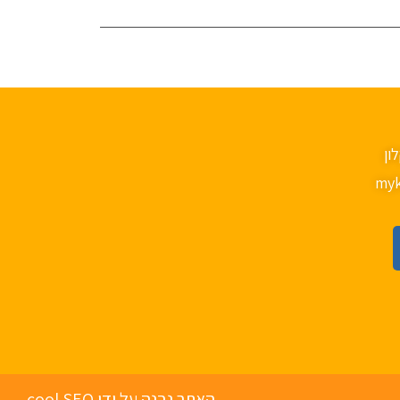
myk
האתר נבנה על ידי cool SEO