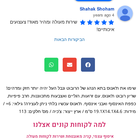
Shahak Shoham
4 years ago
שירות מעולה ומהיר מאוד! צעצועים 
איכותיים!
הביקורות הבאות
ו את ת‘אנוס בתא הנהג של הרובוט ונבל העל יהיה יותר חזק ומדהים!
ון רובוט ת‘אנוס, עם זרועות, רגליים ואצבעות מתכווננות, חרב פיפיות,
כפפת האינסוף ואבני אינסוף. ת‘אנוס עכשיו בלתי ניתן לעצירה! גילאי: 6+ /
/ ארץ ייצור: צ’כיה / מס’ חלקים: 113
למה לקוחות קונים אצלנו
איסוף עצמי, קניה מאובטחת ושירות לקוחות מעולה