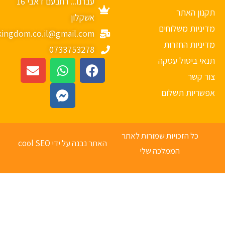
עברנו... רחבעם דאבי 16
נון האתר
אשקלון
יניות משלוחים
mykingdom.co.il@gmail.com
יניות החזרות
0733753278
אי ביטול עסקה
ר קשר
פשריות תשלום
כל הזכויות שמורות לאתר
האתר נבנה על ידי cool SEO
הממלכה שלי