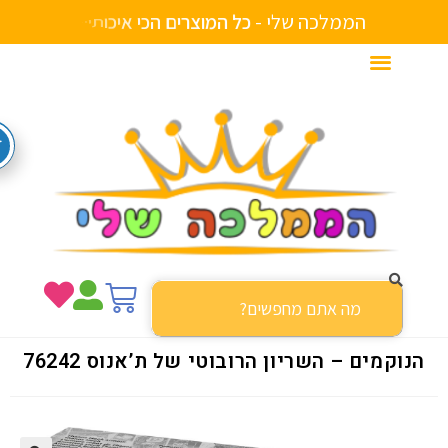
הממלכה שלי -
כ
ל
ה
מ
ו
צ
ר
י
ם
ה
כ
י
א
י
כ
ו
ת
י
י
ם
נוקמים – השריון הרובוטי של ת’אנוס 76242