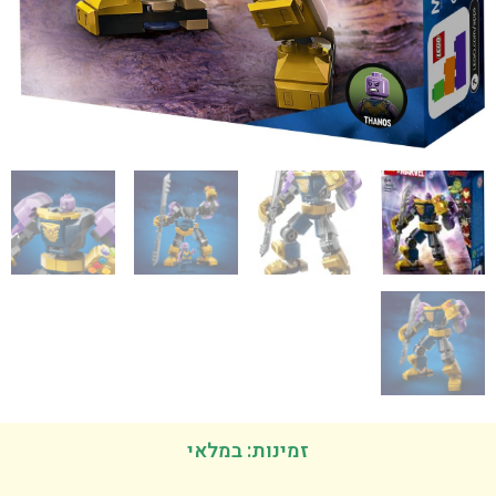
זמינות: במלאי