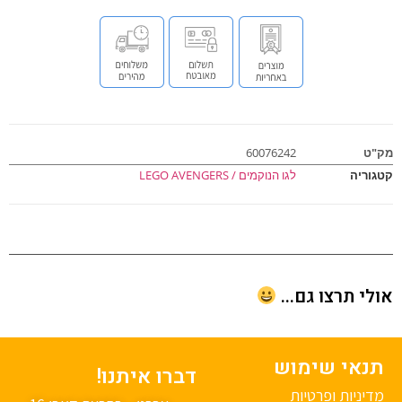
ט
60076242
וריה
לגו הנוקמים / LEGO AVENGERS
י תרצו גם...
נאי שימוש
דברו איתנו!
יניות ופרטיות