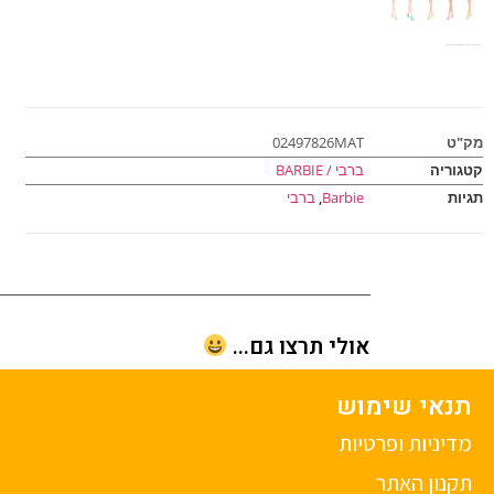
מק"ט
02497826MAT
קטגוריה
ברבי / BARBIE
תגיות
Barbie
,
ברבי
אולי תרצו גם...
תנאי שימוש
מדיניות ופרטיות
תקנון האתר