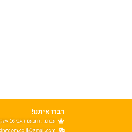
דברו איתנו!
עברנו... רחבעם דאבי 16 אשקלון
ingdom.co.il@gmail.com