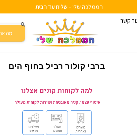
הממלכה שלי -
ש
ו
ם
מ
י
ע
ב
צ
ו
י
ם
נ
ת
י
ח
ב
י
ח
ע
ת
ה
ד
ור קשר
ברבי קולור רביל בחוף הים
למה לקוחות קונים אצלנו
איסוף עצמי, קניה מאובטחת ושירות לקוחות מעולה