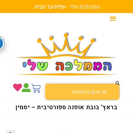
הממלכה שלי -
ש
ל
י
ח
ע
ד
ה
ב
י
ת
בראץ’ בובת אופנה ספורטיבית – יסמין