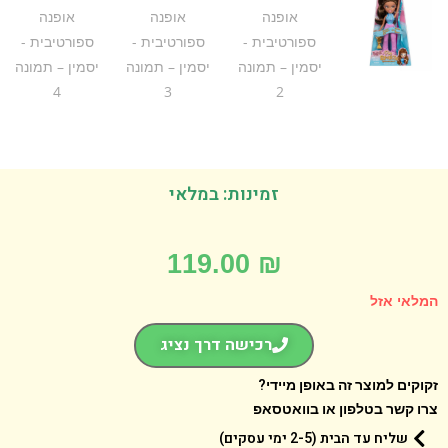
זמינות: במלאי
119.00
₪
אי אזל
רכישה דרך נציג