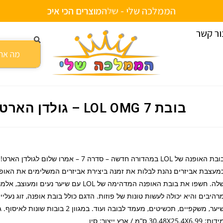
הממלכה שלי -
ש
ל
י
ח
ע
ד
ה
ב
י
ת
ו
ת
י
י
ם
ור קשר
בובת 7 LOL OMG – גולדן הארט
בובת האופנה של LOL במהדורה חדשה – סדרה 7 – אמרו שלום ל
מעצבת אביזרים נהנת לבלות את זמנה ביצירת אביזרים המשלימים את האופ
שלה. חשפו את בובת האופנה המדהימה של LOL עם שיער נעים 
רהיבים והיא יכולה לעשות טונות של פוזות. הדגם כולל בובת אופנה, זוג נעלי
ות: 30.48X25.4X6.99 ס”מ / ארץ ייצור: סין