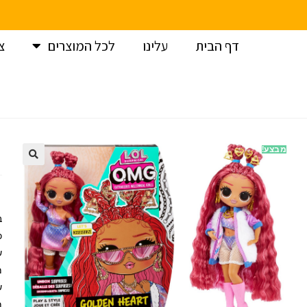
דף הבית
עלינו
לכל המוצרים
צ
עמוד הבית
>
LOL
>
בובת 7 LOL OMG – גולדן הארט
מבצע!
כ
מ
מיד