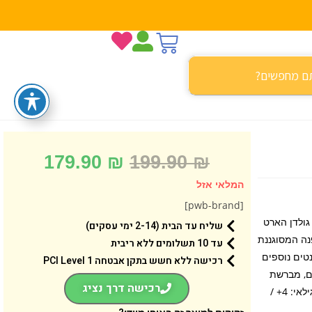
179.90
₪
199.90
₪
המלאי אזל
[pwb-brand]
גולדן הארט! גולדן הארט
שליח עד הבית (2-14 ימי עסקים)
נה המסוגננת
עד 10 תשלומים ללא ריבית
ומעוצב, אלמנטים נוספים
רכישה ללא חשש בתקן אבטחה 1 PCI Level
ים, מברשת
רכישה דרך נציג
שיער, משקפיים, תכשיטים, מעמד לבובה ועוד. במגוון 2 בובות שונות לאיסוף. גילאי: 4+ /