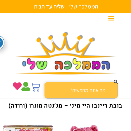
הממלכה שלי -
ש
ל
י
ח
ע
ד
ה
ב
י
ת
בובת ריינבו היי מיני – מג’נטה מונרו (ורודה)