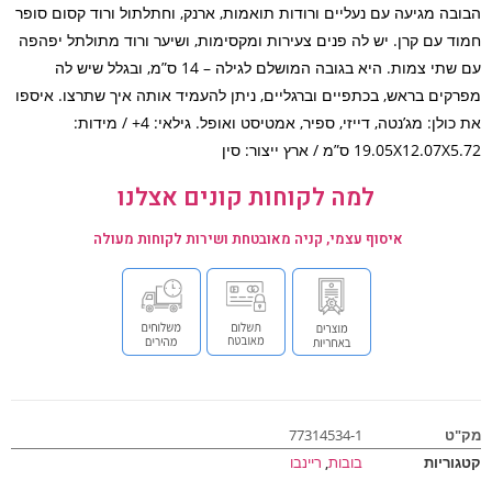
בה מגיעה עם נעליים ורודות תואמות, ארנק, וחתלתול ורוד קסום סופר
ד עם קרן. יש לה פנים צעירות ומקסימות, ושיער ורוד מתולתל יפהפה
עם שתי צמות. היא בגובה המושלם לגילה – 14 ס”מ, ובגלל שיש לה
קים בראש, בכתפיים וברגליים, ניתן להעמיד אותה איך שתרצו. איספו
את כולן: מג’נטה, דייזי, ספיר, אמטיסט ואופל. גילאי: 4+ / מידות:
19.05X12.0 ס”מ / ארץ ייצור: סין
למה לקוחות קונים אצלנו
איסוף עצמי, קניה מאובטחת ושירות לקוחות מעולה
ט
77314534-1
וריות
בובות
,
ריינבו