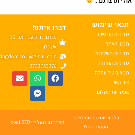
י תרצו גם...
נאי שימוש
דברו איתנו!
יניות ופרטיות
עברנו... רחבעם דאבי 16
נון האתר
אשקלון
יניות משלוחים
mykingdom.co.il@gmail.com
יניות החזרות
0733753278
אי ביטול עסקה
ר קשר
פשריות תשלום
כל הזכויות שמורות לאתר
האתר נבנה על ידי cool SEO
הממלכה שלי