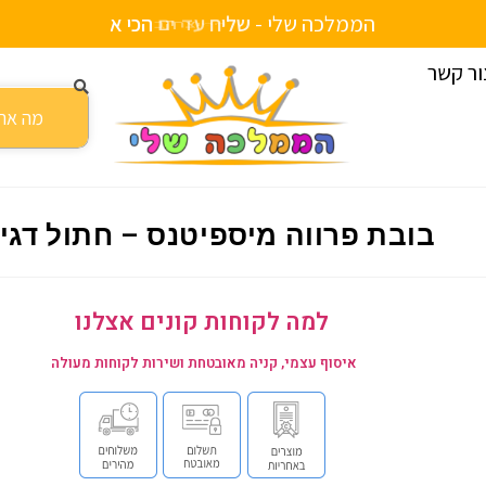
הממלכה שלי -
ש
ל
י
ח
ע
ד
ה
ב
י
ת
י
ם
ור קשר
בובת פרווה מיספיטנס – חתול דגיג
למה לקוחות קונים אצלנו
איסוף עצמי, קניה מאובטחת ושירות לקוחות מעולה