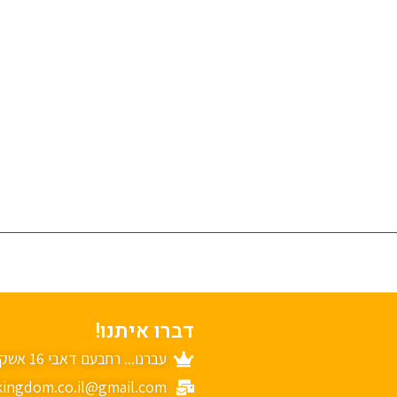
דברו איתנו!
עברנו... רחבעם דאבי 16 אשקלון
ingdom.co.il@gmail.com