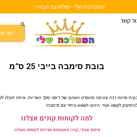
הממלכה שלי -
ש
ל
י
ח
ע
ד
ה
ב
י
ת
ור קשר
בובת סימבה בייבי 25 ס”מ
ובת פרווה רכה ונעימה מהסרט האהוב של דיסני מלך האריות. איתה תוכלו לש
התחבק לקשט ועוד. היכונו לשאוג ביחד עם סימבה!
למה לקוחות קונים אצלנו
איסוף עצמי, קניה מאובטחת ושירות לקוחות מעולה