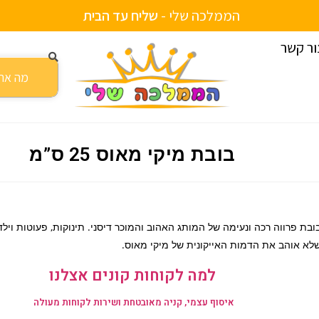
הממלכה שלי -
ש
ל
י
ח
ע
ד
ה
ב
י
ת
ור קשר
בובת מיקי מאוס 25 ס”מ
ובת פרווה רכה ונעימה של המותג האהוב והמוכר דיסני. תינוקות, פעוטות וילד
לא אוהב את הדמות האייקונית של מיקי מאוס.
למה לקוחות קונים אצלנו
איסוף עצמי, קניה מאובטחת ושירות לקוחות מעולה