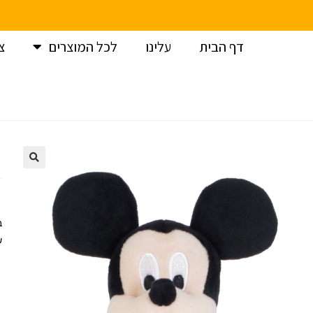
דף הבית
עלינו
לכל המוצרים
צ
עמוד הבית
>
בובות פרווה
>
דיסני
>
בובת מיקי מאוס 25 ס”מ
ב
ש