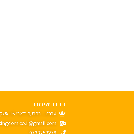
דברו איתנו!
עברנו... רחבעם דאבי 16 אשקלון
ingdom.co.il@gmail.com
0733753278