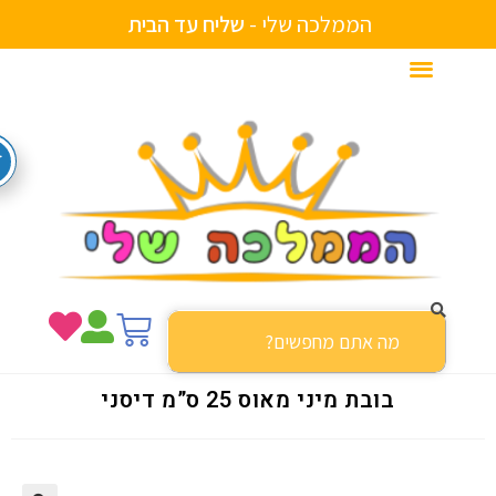
הממלכה שלי -
ש
ל
י
ח
ע
ד
ה
ב
י
ת
בובת מיני מאוס 25 ס”מ דיסני