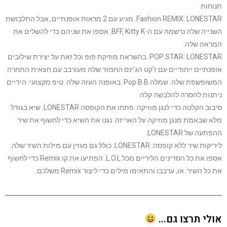
חות
Fashion REMIX: LONESTAR. מגיע עם 2 מראות אופנתיים, אבל התלבושת
השנייה שלה נרשמה עם ה-BFF, Kitty K. אספו את שניהם כדי להשלים את
אה שלה.
POP STAR: LONESTAR. בהשראת מוזיקת פופ וכל זאת על יצירת שילובים
נתיים ייחודיים עם ז’קט הג’ינס החמוד שלה מעורבב עם חצאית התחרה
המשופשפת שלה. שמלה Pop B.B. באופנה העזה שלה. טיפ מקצועי: הידיים
נות להסרה להלבשה קלה.
סיבוב הקלטה כדי לנגן מוזיקה: פתחו את הקופסה LONESTAR. שיא בגודל
 שבאמת מנגן מוזיקה על האריזה. נגנו את השיא כדי לחשוף את שיר
ה של LONESTAR.
ליריקות שיר ללא קופסה: LONESTAR. כולל גם מגזין עם מילות השיר שלה.
אספו את כל הסדינים הליריים מכל L.O.L. הפתיעו את קו Remix כדי לחשוף
ל השיר. או, ערבבו והתאימו מילים כדי ליצור Remix משלכם.
י תרצו גם...