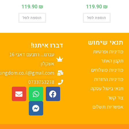
119.90
₪
119.90
₪
הוספה לסל
הוספה לסל
נאי שימוש
דברו איתנו!
יניות ופרטיות
עברנו... רחבעם דאבי 16
נון האתר
אשקלון
יניות משלוחים
mykingdom.co.il@gmail.com
יניות החזרות
0733753278
אי ביטול עסקה
ר קשר
פשריות תשלום