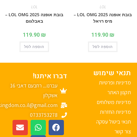
LOL
LOL
בובת אופנה 2025 LOL OMG –
בובת אופנה 2025 LOL OMG –
מיס רויאל
באבלגום
119.90
₪
119.90
₪
הוספה לסל
הוספה לסל
נאי שימוש
דברו איתנו!
יניות ופרטיות
עברנו... רחבעם דאבי 16
נון האתר
אשקלון
יניות משלוחים
mykingdom.co.il@gmail.com
יניות החזרות
0733753278
אי ביטול עסקה
ר קשר