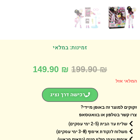
זמינות: במלאי
149.90
₪
199.90
₪
אי אזל
רכישה דרך נציג
קים למוצר זה באופן מיידי?
 קשר בטלפון או בוואטסאפ
שליח עד הבית (2-5 ימי עסקים)
משלוח לנקודת איסוף (3-8 ימי עסקים)
איסוף עצמי חולון חינם (בתאום מראש)