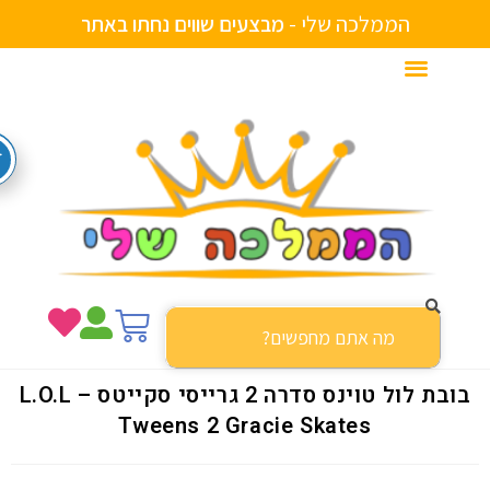
הממלכה שלי -
ם
נ
ח
ת
ו
ב
א
ת
ר
י
ו
ו
ש
ם
י
מ
ע
ב
בובת לול טוינס סדרה 2 גרייסי סקייטס – L.O.L
Tweens 2 Gracie Skates