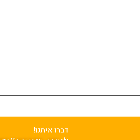
דברו איתנו!
עברנו... רחבעם דאבי 16 אשקלון