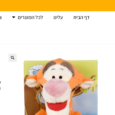
דף הבית
עלינו
לכל המוצרים
צ
עמוד הבית
>
בובות פרווה
>
דיסני
>
בובת טיגר 25 ס”מ
ב
א