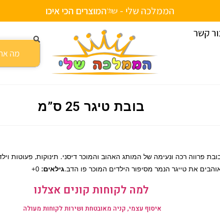
הממלכה שלי -
ש
ל
י
ח
ע
ד
ה
ב
י
ת
י
ם
ור קשר
בובת טיגר 25 ס”מ
ובת פרווה רכה ונעימה של המותג האהוב והמוכר דיסני. תינוקות, פעוטות וילד
והבים את טייגר הנמר מסיפור הילדים המוכר פו הדב.
גילאים:
0+
למה לקוחות קונים אצלנו
איסוף עצמי, קניה מאובטחת ושירות לקוחות מעולה