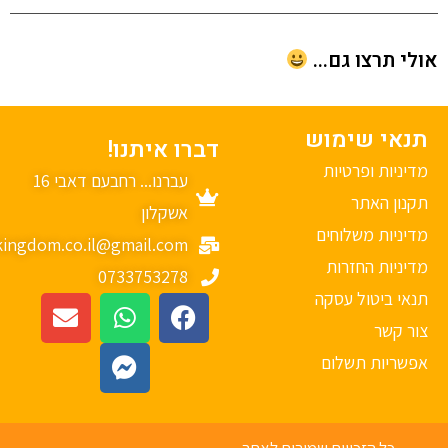
י תרצו גם...
נאי שימוש
דברו איתנו!
יניות ופרטיות
עברנו... רחבעם דאבי 16
נון האתר
אשקלון
יניות משלוחים
mykingdom.co.il@gmail.com
יניות החזרות
0733753278
אי ביטול עסקה
ר קשר
פשריות תשלום
כל הזכויות שמורות לאתר