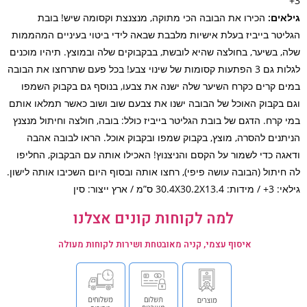
אים:
הכירו את הבובה הכי מתוקה, מנצנצת וקסומה שיש! בובת
יטר בייביז בעלת אישיות מלבבת שבאה לידי ביטוי בעיניים המהממות
, בשיער, בחולצה שהיא לובשת, בבקבוקים שלה ובמוצץ. תיהיו מוכנים
לגלות גם 3 הפתעות קסומות של שינוי צבע! בכל פעם שתרחצו את הבובה
ם קרים כקרח השיער שלה ישנה את צבעו, בנוסף גם בקבוק השמפו
 בקבוק האוכל של הבובה ישנו את צבעם שוב ושוב כאשר תמלאו אותם
 קרח. הדגם של בובת הגליטר בייביז כולל: בובה, חולצה וחיתול מנצנץ
תנים להסרה, מוצץ, בקבוק שמפו ובקבוק אוכל. הראו לבובה אהבה
גה כדי לשמור על הקסם והניצנוץ! האכילו אותה עם הבקבוק, החליפו
חיתול (הבובה עושה פיפי), רחצו אותה ובסוף היום השכיבו אותה לישון.
30.4X30 ס”מ / ארץ ייצור: סין
למה לקוחות קונים אצלנו
איסוף עצמי, קניה מאובטחת ושירות לקוחות מעולה