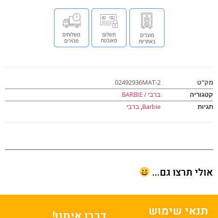
ט
02492936MAT-2
וריה
ברבי / BARBIE
ות
Barbie
,
ברבי
י תרצו גם...
נאי שימוש
דברו איתנו!