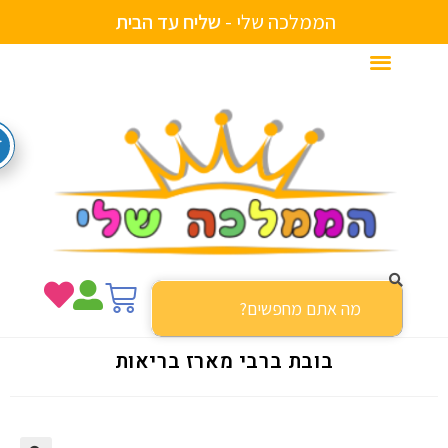
הממלכה שלי -
ש
ל
י
ח
ע
ד
ה
ב
י
ת
בובת ברבי מארז בריאות