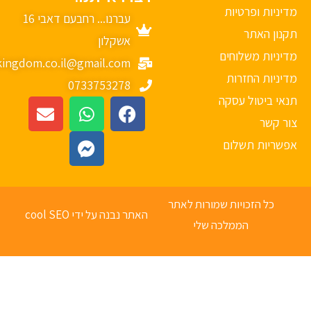
יניות ופרטיות
עברנו... רחבעם דאבי 16
נון האתר
אשקלון
יניות משלוחים
mykingdom.co.il@gmail.com
יניות החזרות
0733753278
אי ביטול עסקה
ר קשר
פשריות תשלום
כל הזכויות שמורות לאתר
האתר נבנה על ידי cool SEO
הממלכה שלי