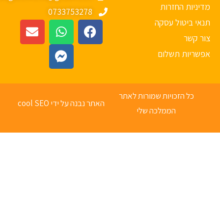
יניות החזרות
0733753278
אי ביטול עסקה
ר קשר
פשריות תשלום
כל הזכויות שמורות לאתר
האתר נבנה על ידי cool SEO
הממלכה שלי