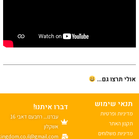
י תרצו גם...
נאי שימוש
דברו איתנו!
יניות ופרטיות
עברנו... רחבעם דאבי 16
נון האתר
אשקלון
יניות משלוחים
mykingdom.co.il@gmail.com