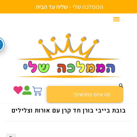
הממלכה שלי -
ש
ל
י
ח
ע
ד
ה
ב
י
ת
בובת בייבי בורן חד קרן עם אורות וצלילים