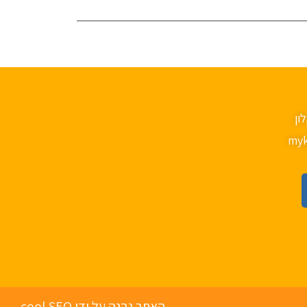
myk
האתר נבנה על ידי cool SEO