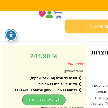
צחצחת
244.90
₪
המלאי אזל
[pwb-brand]
שליח עד הבית (2-14 ימי עסקים)
עד 10 תשלומים ללא ריבית
עות, שותה, אוכלת,
רכישה ללא חשש בתקן אבטחה 1 PCI Level
עצומות.
 וצחצוח
רכישה דרך נציג
לדה ולבובה,