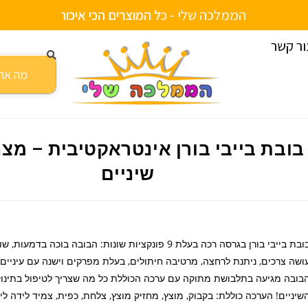
הממלכה שלי -
ש
ל
י
ח
ע
ד
ה
ב
י
ת
ם
י
י
ת
ו
ה
כ
י
כ
א
ור קשר
חת שיניים
בובת בייבי בורן אינטראקטיבית – מ
שיניים
בובת בייבי בורן בגרסה רכה בעלת 9 פונקציות שונות: הבובה בוכה בדמ
ושה צרכים, ניתנת לרחצה, מרטיבה חיתולים, בעלת מפרקים וישנה עם עיניים 
בובה מגיעה בתלבושת מתוקה עם ערכה הכוללת כל מה שצריך לטיפול בתינוק
שיניים! הערכה כוללת: בקבוק, מוצץ, מחזיק מוצץ, צלחת, כפית, צמיד לידה לי