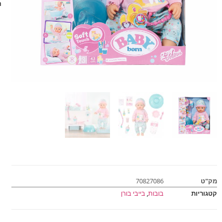
ת
מק"ט
70827086
קטגוריות
בובות
,
בייבי בורן