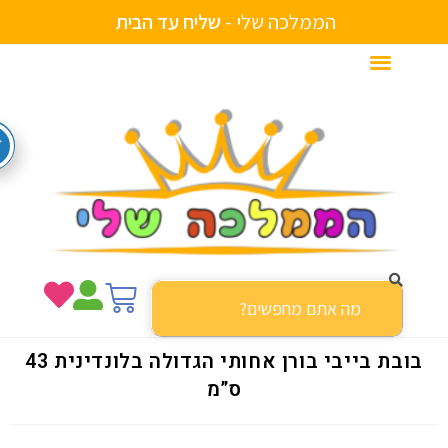
הממלכה שלי -
ש
ל
י
ח
ע
ד
ה
ב
י
ת
בובת בייבי בורן אחותי הגדולה בלונדינית 43
ס”מ