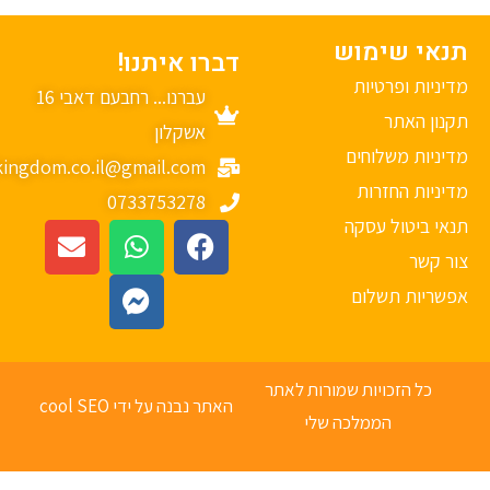
נאי שימוש
דברו איתנו!
יניות ופרטיות
עברנו... רחבעם דאבי 16
נון האתר
אשקלון
יניות משלוחים
mykingdom.co.il@gmail.com
יניות החזרות
0733753278
אי ביטול עסקה
ר קשר
פשריות תשלום
כל הזכויות שמורות לאתר
האתר נבנה על ידי cool SEO
הממלכה שלי