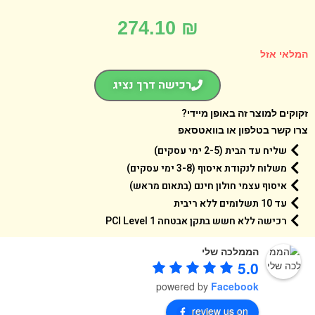
274.10
₪
אי אזל
רכישה דרך נציג
קים למוצר זה באופן מיידי?
 קשר בטלפון או בוואטסאפ
שליח עד הבית (2-5 ימי עסקים)
משלוח לנקודת איסוף (3-8 ימי עסקים)
איסוף עצמי חולון חינם (בתאום מראש)
עד 10 תשלומים ללא ריבית
רכישה ללא חשש בתקן אבטחה 1 PCI Level
הממלכה שלי
5.0
powered by
Facebook
review us on