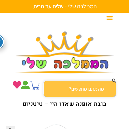
הממלכה שלי -
ש
ל
י
ח
ע
ד
ה
ב
י
ת
בובת אופנה שאדו היי – טיטניום