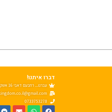
דברו איתנו!
עברנו... רחבעם דאבי 16 אשקלון
ingdom.co.il@gmail.com
0733753278