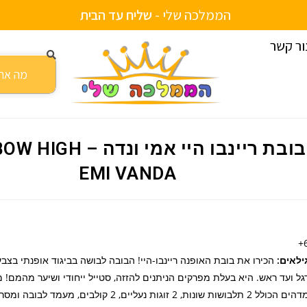
הממלכה שלי -
ש
ל
י
ח
ע
ד
ה
ב
י
ת
ור קשר
RAINBOW H
בובת ריינבו היי אמי ונדה 
EMI VANDA
6
ילאים:
הכירו את בובת האופנה ריינבו-היי! הבובה לבושה בביגוד אופנתי בצב
גל ועד ראש. היא בעלת מפרקים הניתנים להזזה, סטייל ייחודי ושיער מהמם! 