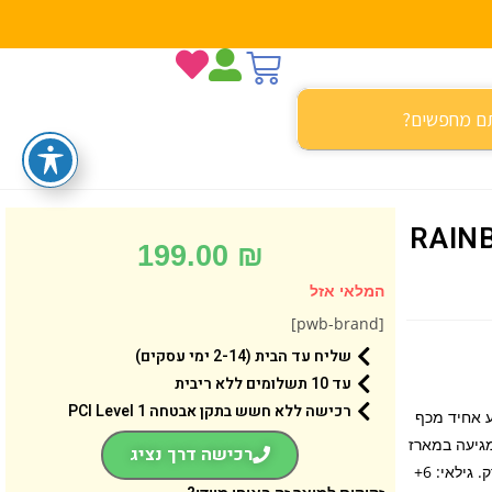
– RAINBOW HIGH
199.00
₪
המלאי אזל
[pwb-brand]
שליח עד הבית (2-14 ימי עסקים)
עד 10 תשלומים ללא ריבית
רכישה ללא חשש בתקן אבטחה 1 PCI Level
ע אחיד מכף
מגיעה במארז
רכישה דרך נציג
מדהים הכולל 2 תלבושות שונות, 2 זוגות נעליים, 2 קולבים, מעמד לבובה ומסרק. גילאי: 6+