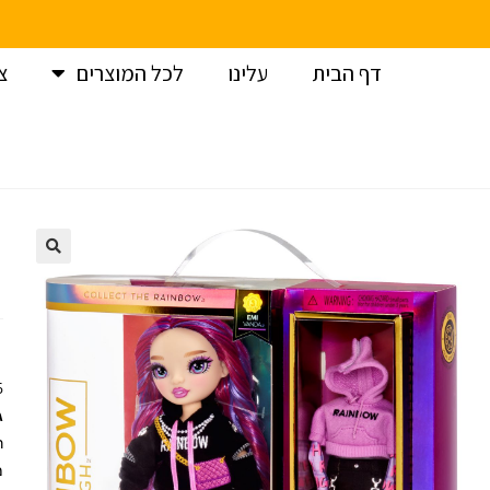
דף הבית
עלינו
לכל המוצרים
צ
עמוד הבית
>
ריינבו
>
ריינבו היי סדרה 3
>
בובת ריינבו היי אמי ונדה – IGH EMI VANDA
+
ג
ר