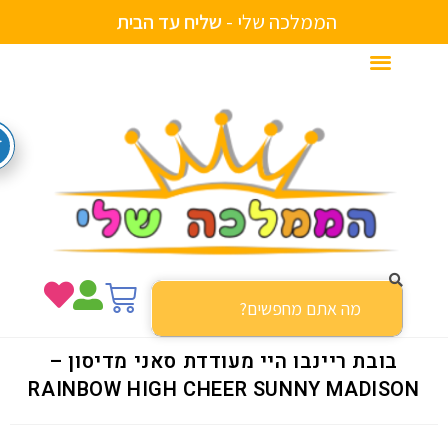
הממלכה שלי -
ש
ל
י
ח
ע
ד
ה
ב
י
ת
בובת ריינבו היי מעודדת סאני מדיסון –
RAINBOW HIGH CHEER SUNNY MADISON