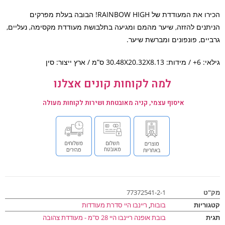
הכירו את המעודדת של RAINBOW HIGH! הבובה בעלת מפרקים
תנים להזזה, שיער מהמם ומגיעה בתלבושת מעודדת מקסימה, נעליים,
יים, פונפונים ומברשת שיער.
30.48X20 ס”מ / ארץ ייצור: סין
למה לקוחות קונים אצלנו
איסוף עצמי, קניה מאובטחת ושירות לקוחות מעולה
ט
77372541-2-1
וריות
בובות
,
ריינבו היי סדרת מעודדות
ת
בובת אופנה ריינבו היי 28 ס"מ - מעודדת צהובה