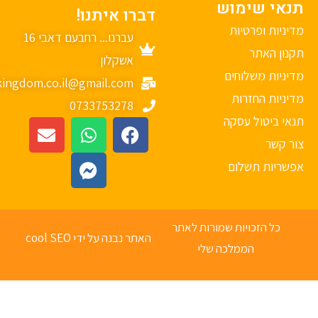
נאי שימוש
דברו איתנו!
יניות ופרטיות
עברנו... רחבעם דאבי 16
נון האתר
אשקלון
יניות משלוחים
mykingdom.co.il@gmail.com
יניות החזרות
0733753278
אי ביטול עסקה
ר קשר
פשריות תשלום
כל הזכויות שמורות לאתר
האתר נבנה על ידי cool SEO
הממלכה שלי