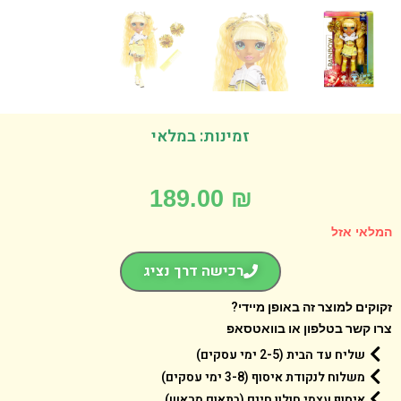
זמינות: במלאי
189.00
₪
אי אזל
רכישה דרך נציג
קים למוצר זה באופן מיידי?
 קשר בטלפון או בוואטסאפ
שליח עד הבית (2-5 ימי עסקים)
משלוח לנקודת איסוף (3-8 ימי עסקים)
איסוף עצמי חולון חינם (בתאום מראש)