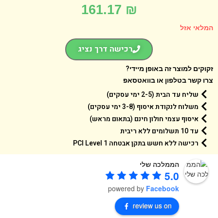
161.17
₪
אי אזל
רכישה דרך נציג
קים למוצר זה באופן מיידי?
 קשר בטלפון או בוואטסאפ
שליח עד הבית (2-5 ימי עסקים)
משלוח לנקודת איסוף (3-8 ימי עסקים)
איסוף עצמי חולון חינם (בתאום מראש)
עד 10 תשלומים ללא ריבית
רכישה ללא חשש בתקן אבטחה 1 PCI Level
הממלכה שלי
5.0
powered by
Facebook
review us on