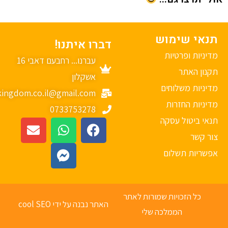
נאי שימוש
דברו איתנו!
יניות ופרטיות
עברנו... רחבעם דאבי 16
נון האתר
אשקלון
יניות משלוחים
mykingdom.co.il@gmail.com
יניות החזרות
0733753278
אי ביטול עסקה
ר קשר
פשריות תשלום
כל הזכויות שמורות לאתר
האתר נבנה על ידי cool SEO
הממלכה שלי