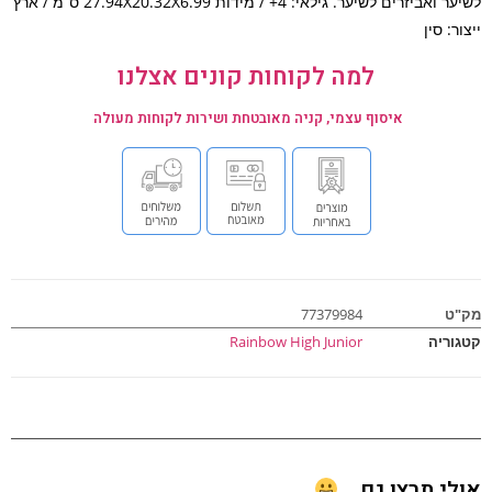
לשיער ואביזרים לשיער. גילאי: 4+ / מידות 27.94X20.32X6.99 ס”מ / ארץ
ר: סין
למה לקוחות קונים אצלנו
איסוף עצמי, קניה מאובטחת ושירות לקוחות מעולה
ט
77379984
וריה
Rainbow High Junior
י תרצו גם...