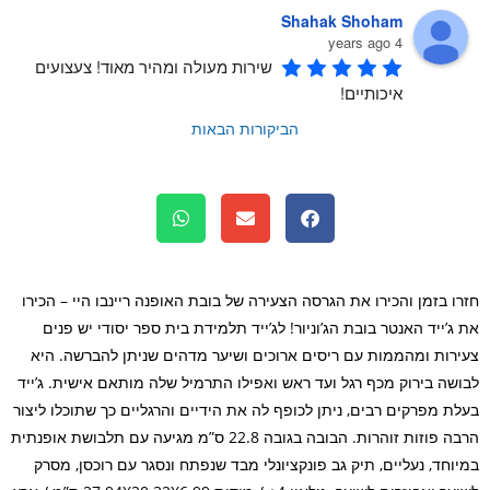
Shahak Shoham
4 years ago
שירות מעולה ומהיר מאוד! צעצועים 
איכותיים!
הביקורות הבאות
ו בזמן והכירו את הגרסה הצעירה של בובת האופנה ריינבו היי – הכירו
ג’ייד האנטר בובת הג’וניור! לג’ייד תלמידת בית ספר יסודי יש פנים
רות ומהממות עם ריסים ארוכים ושיער מדהים שניתן להברשה. היא
שה בירוק מכף רגל ועד ראש ואפילו התרמיל שלה מותאם אישית. ג’ייד
ת מפרקים רבים, ניתן לכופף לה את הידיים והרגליים כך שתוכלו ליצור
הרבה פוזות זוהרות. הבובה בגובה 22.8 ס”מ מגיעה עם תלבושת אופנתית
וחד, נעליים, תיק גב פונקציונלי מבד שנפתח ונסגר עם רוכסן, מסרק