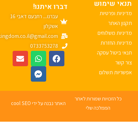
נאי שימוש
דברו איתנו!
יניות ופרטיות
עברנו... רחבעם דאבי 16
נון האתר
אשקלון
יניות משלוחים
mykingdom.co.il@gmail.com
יניות החזרות
0733753278
אי ביטול עסקה
ר קשר
פשריות תשלום
כל הזכויות שמורות לאתר
האתר נבנה על ידי cool SEO
הממלכה שלי