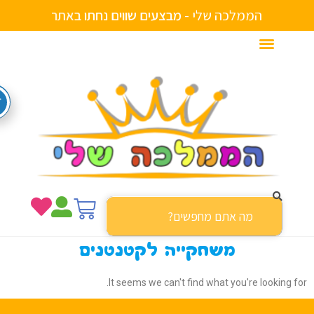
הממלכה שלי -
מ
ב
צ
ע
י
ם
ש
ו
ו
י
ם
נ
ח
ת
ו
ת
ר
ב
א
משחקייה לקטנטנים
It seems we can't find what you're looking f