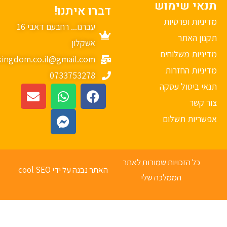
נאי שימוש
דברו איתנו!
יניות ופרטיות
עברנו... רחבעם דאבי 16
נון האתר
אשקלון
יניות משלוחים
mykingdom.co.il@gmail.com
יניות החזרות
0733753278
אי ביטול עסקה
ר קשר
פשריות תשלום
כל הזכויות שמורות לאתר
האתר נבנה על ידי cool SEO
הממלכה שלי