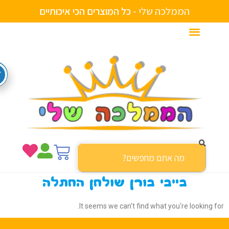
הממלכה שלי -
כ
ל
ה
מ
ו
צ
ר
י
ם
ה
כ
י
א
י
כ
ו
ת
י
י
ם
בייבי בורן שולחן החתלה
It seems we can't find what you're looking f