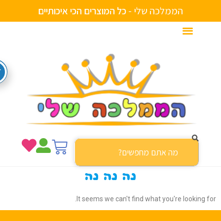
הממלכה שלי -
כ
ל
ה
מ
ו
צ
ר
י
ם
ה
כ
י
א
י
כ
ו
ת
י
י
ם
נה נה נה
It seems we can't find what you're looking f