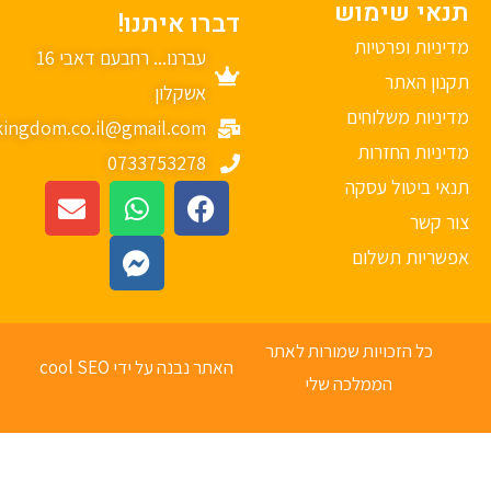
נאי שימוש
דברו איתנו!
יניות ופרטיות
עברנו... רחבעם דאבי 16
נון האתר
אשקלון
יניות משלוחים
mykingdom.co.il@gmail.com
יניות החזרות
0733753278
אי ביטול עסקה
ר קשר
פשריות תשלום
כל הזכויות שמורות לאתר
האתר נבנה על ידי cool SEO
הממלכה שלי