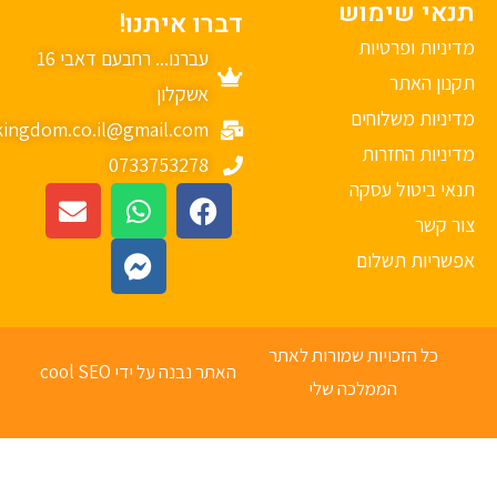
נאי שימוש
דברו איתנו!
יניות ופרטיות
עברנו... רחבעם דאבי 16
נון האתר
אשקלון
יניות משלוחים
mykingdom.co.il@gmail.com
יניות החזרות
0733753278
אי ביטול עסקה
ר קשר
פשריות תשלום
כל הזכויות שמורות לאתר
האתר נבנה על ידי cool SEO
הממלכה שלי