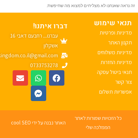
נראה שאנחנו לא מצליחים למצוא מה שחיפשת.
נאי שימוש
דברו איתנו!
יניות ופרטיות
עברנו... רחבעם דאבי 16
נון האתר
אשקלון
יניות משלוחים
mykingdom.co.il@gmail.com
יניות החזרות
0733753278
אי ביטול עסקה
ר קשר
פשריות תשלום
כל הזכויות שמורות לאתר
האתר נבנה על ידי cool SEO
הממלכה שלי