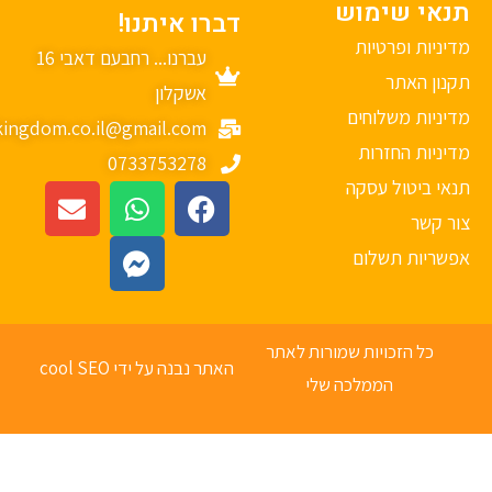
נאי שימוש
דברו איתנו!
יניות ופרטיות
עברנו... רחבעם דאבי 16
נון האתר
אשקלון
יניות משלוחים
mykingdom.co.il@gmail.com
יניות החזרות
0733753278
אי ביטול עסקה
ר קשר
פשריות תשלום
כל הזכויות שמורות לאתר
האתר נבנה על ידי cool SEO
הממלכה שלי