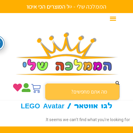
הממלכה שלי -
ה
כ
י
א
י
כ
ו
ת
י
י
ם
ש
ל
ם
י
ח
ע
י
ד
צ
ר
ה
מ
ו
ה
ב
ל
י
לגו אווטאר / LEGO Avatar
It seems we can't find what you're looking f