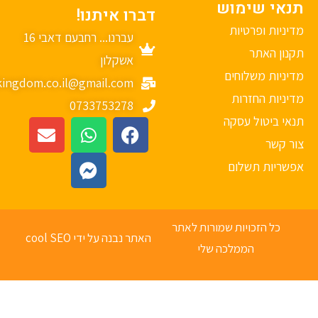
נאי שימוש
דברו איתנו!
יניות ופרטיות
עברנו... רחבעם דאבי 16
נון האתר
אשקלון
יניות משלוחים
mykingdom.co.il@gmail.com
יניות החזרות
0733753278
אי ביטול עסקה
ר קשר
פשריות תשלום
כל הזכויות שמורות לאתר
האתר נבנה על ידי cool SEO
הממלכה שלי