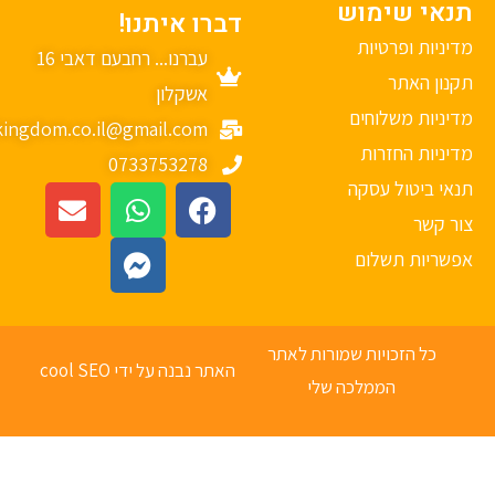
נאי שימוש
דברו איתנו!
יניות ופרטיות
עברנו... רחבעם דאבי 16
נון האתר
אשקלון
יניות משלוחים
mykingdom.co.il@gmail.com
יניות החזרות
0733753278
אי ביטול עסקה
ר קשר
פשריות תשלום
כל הזכויות שמורות לאתר
האתר נבנה על ידי cool SEO
הממלכה שלי