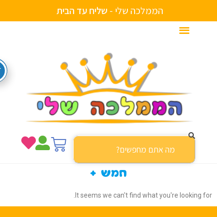
הממלכה שלי -
ש
ל
י
ח
ע
ד
ה
ב
י
ת
ו
ת
י
י
ם
חמש +
It seems we can't find what you're looking f